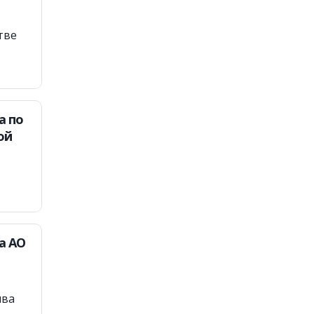
тве
а по
ой
а АО
ива