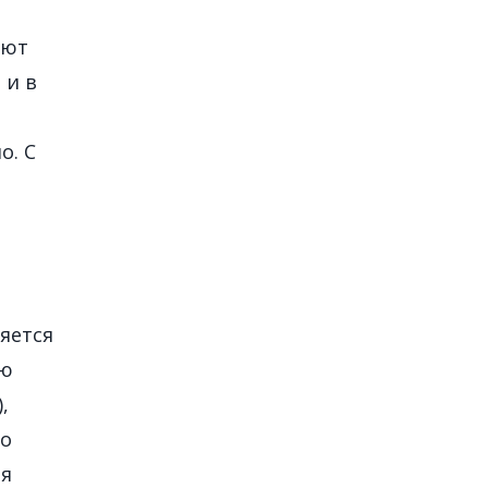
ают
 и в
о. С
,
яется
ую
,
го
ая