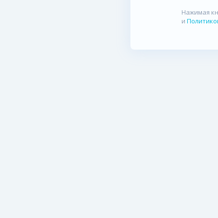
Нажимая кн
и
Политико