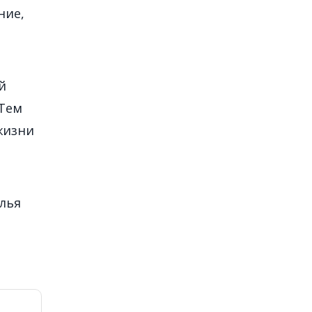
ние,
й
 Тем
жизни
лья