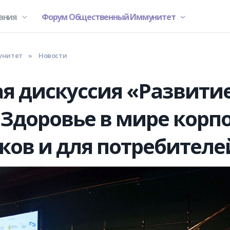
ания
Форум Общественный Иммунитет
унитет
»
Новости
я дискуссия «Развити
 Здоровье в мире корп
ков и для потребителе