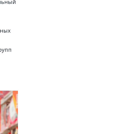
ельный
вных
рупп