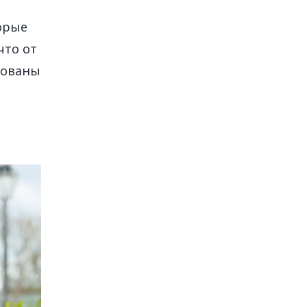
орые
что от
кованы