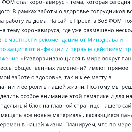
ФОМ стал коронавирус – тема, которая сегодня
дого. В рамках заботы о здоровье сотрудников в
а работу из дома. На сайте Проекта ЗоЗ.ФОМ по
на тему коронавируса, где уже размещено неско
в,
в частности рекомендации от Минздрава и
по защите от инфекции и первым действиям пр
ажение
. «Разворачивающиеся в мире вокруг па
цессы общественных изменений имеют прямое
ой заботе о здоровье, так и к ее месту в
ании и ее роли в нашей жизни. Поэтому мы ре
делить особое внимание этой тематике и для н
тдельный блок на главной странице нашего сай
змещать все новые материалы, касающиеся па
еремен в нашей жизни. Планируем, что по мере