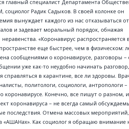
ся главный специалист Департамента Обществ
 социолог Радик Садыков. В своей колонке он
емия вынуждает каждого из нас отказываться от
алов и задевает моральный порядок, обнажая
 неравенства. «Коронавирус распространяется 
ространстве еще быстрее, чем в физическом: л
ена сообщениями о коронавирусе, разговоры – 
бщении уже как-то неудобно начинать разговор,
ся справляться в карантине, все ли здоровы. Вра
алисты, политологи, социологи, антропологи – 
 о коронавирусе. Конечно, все пишут о разном, и
ект коронавируса – не всегда самый обсуждаем
ые последствия. Отмена массовых мероприятий,
в «АШАНах». Как социолог я обращаю внимание н