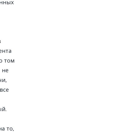
енных
в
ента
о том
 не
чи,
все
ый.
а то,