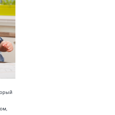
торый
ом,