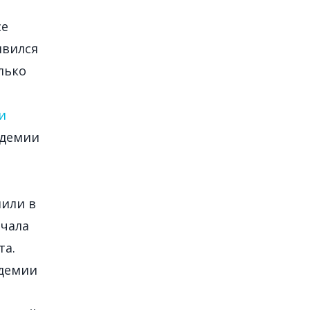
се
явился
лько
и
ндемии
шили в
ачала
та.
ндемии