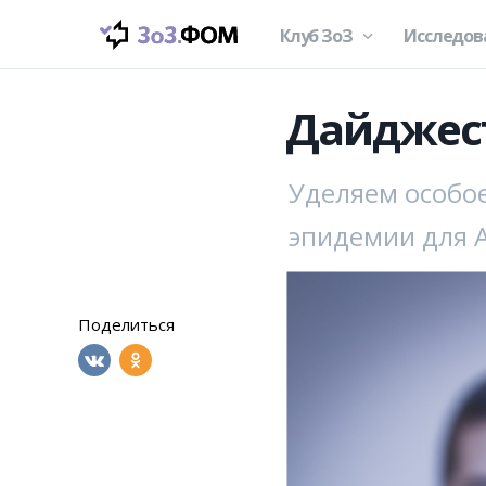
Клуб ЗоЗ
Исследов
Дайджест
Уделяем особое
эпидемии для 
Поделиться