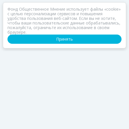
Фонд Общественное Мнение использует файлы «cookie»
с целью персонализации сервисов и повышения
удобства пользования веб-сайтом. Если вы не хотите,
чтобы ваши пользовательские данные обрабатывались,
пожалуйста, ограничьте их использование в своём
браузере.
Принять
ПОРТАЛ ПРОЕКТА ЗОЗ.ФОМ
Нас объединяет Забота о Здоровье
РАЗДЕЛЫ
О Клубе
Заседания
Об Исследованиях
Результаты