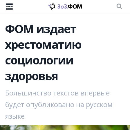
МЕНЮ
ФОМ издает
хрестоматию
социологии
здоровья
Большинство текстов впервые
будет опубликовано на русском
языке